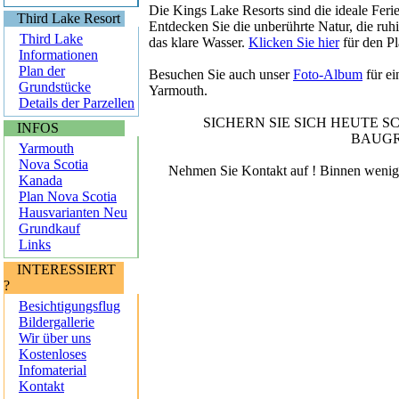
Die
Kings Lake Resorts
sind die
ideale Feri
Third Lake Resort
Entdecken Sie die unberührte Natur, die ruh
Third Lake
das klare Wasser.
Klicken Sie hier
für den Pl
Informationen
Plan der
Besuchen Sie auch unser
Foto-Album
für e
Grundstücke
Yarmouth.
Details der Parzellen
SICHERN SIE SICH HEUTE 
INFOS
BAUGR
Yarmouth
Nova Scotia
Nehmen Sie Kontakt auf ! Binnen wenige
Kanada
Plan Nova Scotia
Hausvarianten
Neu
Grundkauf
Links
INTERESSIERT
?
Besichtigungsflug
Bildergallerie
Wir über uns
Kostenloses
Infomaterial
Kontakt