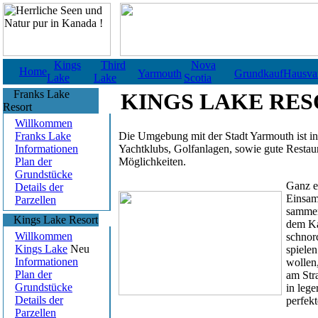
Kings
Third
Nova
Home
Yarmouth
Grundkauf
Hausvar
Lake
Lake
Scotia
Franks Lake
KINGS LAKE RESOR
Resort
Willkommen
Franks Lake
Die
Umgebung
mit der
Stadt Yarmouth
ist i
Informationen
Yachtklubs, Golfanlagen, sowie gute Restauran
Plan der
Möglichkeiten.
Grundstücke
Ganz e
Details der
Einsamk
Parzellen
sammen
Kings Lake Resort
dem Ka
Willkommen
schnorc
Kings Lake
Neu
spielen
Informationen
wollen,
Plan der
am
Str
Grundstücke
in lege
Details der
perfek
Parzellen