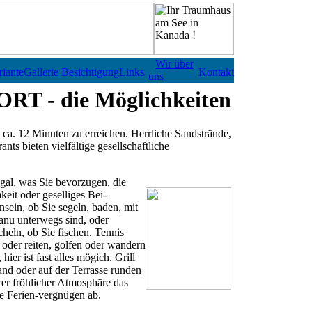
Wir über
iante
Gallerie
Besichtigung
Links
Kontakt
uns
T - die Möglichkeiten
n ca. 12 Minuten zu erreichen. Herrliche Sandstrände,
ts bieten vielfältige gesellschaftliche
gal
, was Sie bevorzugen, die
eit oder geselliges Bei-
sein, ob Sie segeln, baden, mit
nu unterwegs sind, oder
heln, ob Sie fischen, Tennis
 oder reiten, golfen oder wandern
 hier ist fast alles mögich.
Grill
and
oder auf der
Terrasse
runden
rer fröhlicher Atmosphäre das
te Ferien-vergnügen ab.