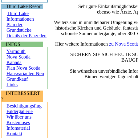
Third Lake Resort
Sehr gute Einkaufsmöglichskei
ebenso wie Ärzte, A
Third Lake
Informationen
Weiters sind in unmittelbarer Umgebung vi
Plan der
historische Kirchen und Gebäude, fantasti
Grundstücke
schönste Sonnenuntergänge, über 300 Vo
Details der Parzellen
Hier weitere Informationen
zu Nova Scoti
INFOS
Yarmouth
SICHERN SIE SICH HEUTE 
Nova Scotia
BAUGR
Kanada
Plan Nova Scotia
Sie wünschen unverbindliche Info
Hausvarianten
Neu
Binnen weniger Tage erhalt
Grundkauf
Links
INTERESSIERT
?
Besichtigungsflug
Bildergallerie
Wir über uns
Kostenloses
Infomaterial
Kontakt