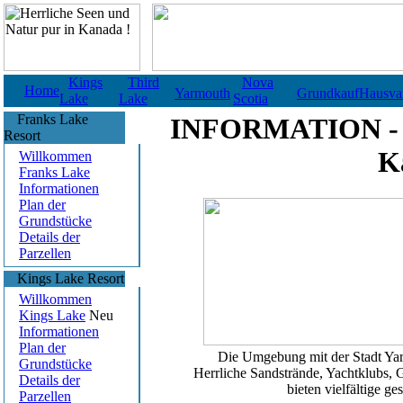
Kings
Third
Nova
Home
Yarmouth
Grundkauf
Hausvar
Lake
Lake
Scotia
Franks Lake
INFORMATION - Y
Resort
K
Willkommen
Franks Lake
Informationen
Plan der
Grundstücke
Details der
Parzellen
Kings Lake Resort
Willkommen
Kings Lake
Neu
Informationen
Plan der
Die
Umgebung
mit der
Stadt Ya
Grundstücke
Herrliche Sandstrände, Yachtklubs, 
Details der
bieten vielfältige ge
Parzellen